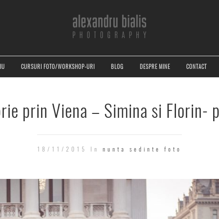
IU
CURSURI FOTO/WORKSHOP-URI
BLOG
DESPRE MINE
CONTACT
ie prin Viena – Simina si Florin- 
18/11/2015 In
nunta
sedinte foto