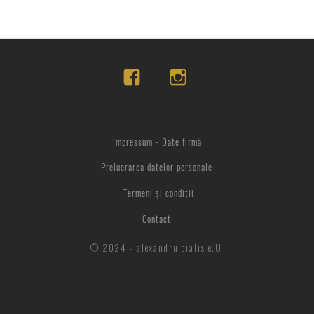
Impressum - Date firmă
Prelucrarea datelor personale
Termeni și condiții
Contact
© 2024 - alexandru bialis e.U