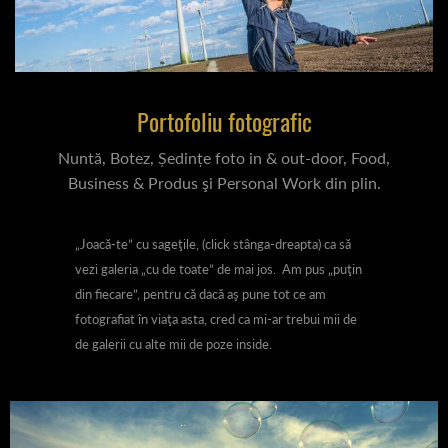
Portofoliu fotografic
Nuntă, Botez, Ședințe foto in & out-door, Food,
Business & Produs şi Personal Work din plin.
„Joacă-te” cu sageţile, (click stânga-dreapta) ca să
vezi galeria „cu de toate” de mai jos. Am pus „puţin
din fiecare”, pentru că dacă aş pune tot ce am
fotografiat în viaţa asta, cred ca mi-ar trebui mii de
de galerii cu alte mii de poze inside.