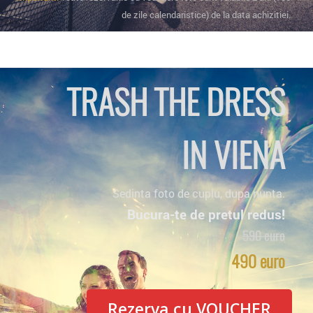
de zile calendaristice) de la data achizitiei.
TRASH THE DRESS
IN VIENA
Sedinta foto de cuplu, dupa nunta.
Bucura-te de pretul redus!
590 euro
490 euro
Rezerva cu VOUCHER