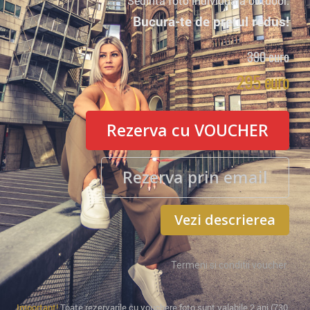
Sedinta foto individuala outdoor.
Bucura-te de pretul redus!
390 euro
295 euro
Rezerva cu VOUCHER
Rezerva prin email
Vezi descrierea
Termeni si conditii voucher
Important!
Toate rezervarile cu vouchere foto sunt valabile 2 ani (730