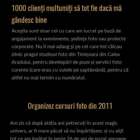
1000 clienți multumiți să tot fie dacă mă
gândesc bine
Aceştia sunt doar cei cu care am lucrat pe bază de
angajament la evenimente, şedinţe foto sau proiecte
corporate. Nu îi mai adaug şi pe cei care îmi călcau
zilnic pragul studioul foto din Timișoara din Calea
Aradului, pentru developări de poze și serviici foto
curente (care erau cu sutele pe saptămână), pentru că
altfel nu mai termin cu număratul.
Organizez cursuri foto din 2011
Am zis că după atâția ani petrecuți în acest magic
univers, ar fi mare păcat să nu împărtășesc și cu alţii
tot ce am învățat în peste 26 de ani de pozat aproape