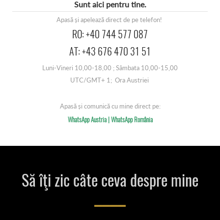
Sunt aici pentru tine.
Apasă și apelează direct de pe telefon!
RO: +40 744 577 087
AT: +43 676 470 31 51
Luni-Vineri 10,00-18,00 ; Sâmbata 10,00-15,00
UTC/GMT+ 1; Ora Austriei
Apasă și comunică cu mine direct pe:
WhatsApp Austria |
WhatsApp România
Să îţi zic câte ceva despre mine
––––