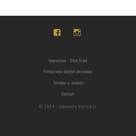
Impressum - Date firmă
Prelucrarea datelor personale
Termeni și condiții
Contact
© 2024 - alexandru bialis e.U