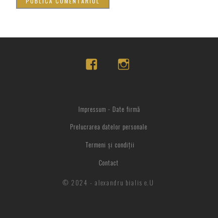
Impressum - Date firmă
Prelucrarea datelor personale
Termeni și condiții
Contact
© 2024 - alexandru bialis e.U