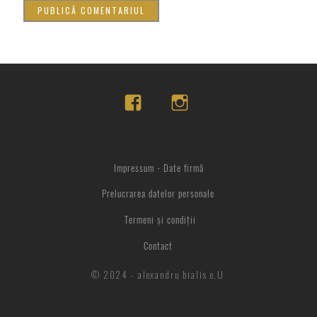
Impressum - Date firmă
Prelucrarea datelor personale
Termeni și condiții
Contact
© 2024 - alexandru bialis e.U