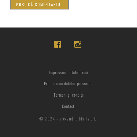
Impressum - Date firmă
Prelucrarea datelor personale
Termeni și condiții
Contact
© 2024 - alexandru bialis e.U