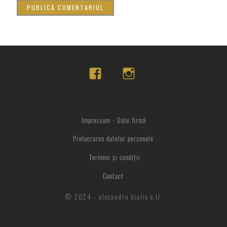
Impressum - Date firmă
Prelucrarea datelor personale
Termeni și condiții
Contact
© 2024 - alexandru bialis e.U