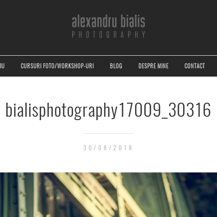
IU
CURSURI FOTO/WORKSHOP-URI
BLOG
DESPRE MINE
CONTACT
bialisphotography17009_30316
30/08/2018