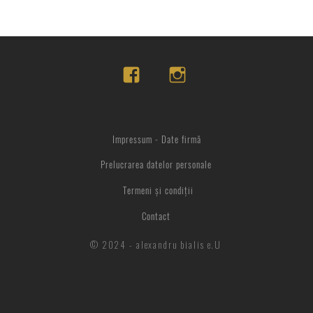
Impressum - Date firmă
Prelucrarea datelor personale
Termeni și condiții
Contact
© 2024 - alexandru bialis e.U