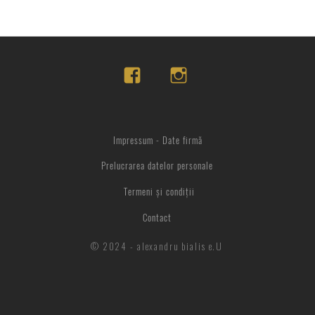
Impressum - Date firmă
Prelucrarea datelor personale
Termeni și condiții
Contact
© 2024 - alexandru bialis e.U