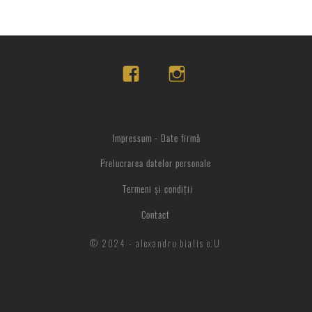
Impressum - Date firmă
Prelucrarea datelor personale
Termeni și condiții
Contact
© 2024 - alexandru bialis e.U