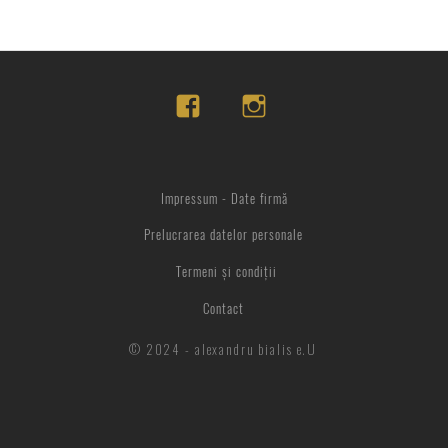
Impressum - Date firmă
Prelucrarea datelor personale
Termeni și condiții
Contact
© 2024 - alexandru bialis e.U