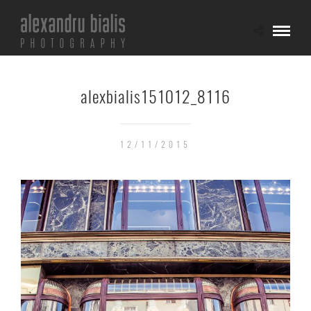
alexbialis151012_8116
12/11/2015