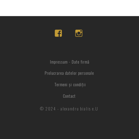
Impressum - Date firmă
Prelucrarea datelor personale
Termeni și condiții
Contact
© 2024 - alexandru bialis e.U