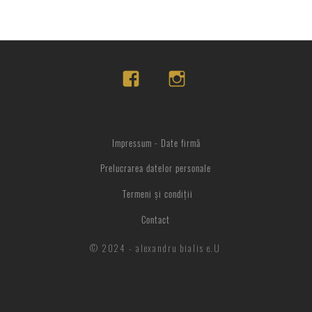
Impressum - Date firmă
Prelucrarea datelor personale
Termeni și condiții
Contact
© 2024 - alexandru bialis e.U