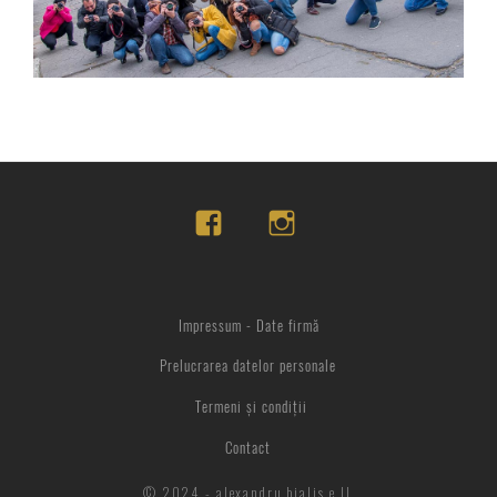
Impressum - Date firmă
Prelucrarea datelor personale
Termeni și condiții
Contact
© 2024 - alexandru bialis e.U