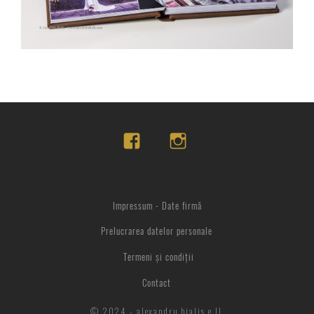
Impressum - Date firmă
Prelucrarea datelor personale
Termeni și condiții
Contact
© 2024 - alexandru bialis e.U