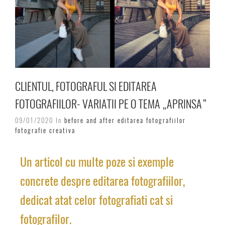
CLIENTUL, FOTOGRAFUL SI EDITAREA
FOTOGRAFIILOR- VARIATII PE O TEMA „APRINSA”
09/01/2020 In
before and after
editarea fotografiilor
fotografie creativa
Un articol cu multe poze si exemple
concrete despre editarea fotografiilor,
dedicat atat celor fotografiati cat si
fotografilor.